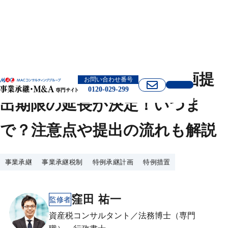
事業承継税制の特例承継計画提
お問い合わせ番号
0120-029-299
出期限の延長が決定！いつま
で？注意点や提出の流れも解説
事業承継
事業承継税制
特例承継計画
特例措置
窪田 祐一
監修者
資産税コンサルタント／法務博士（専門