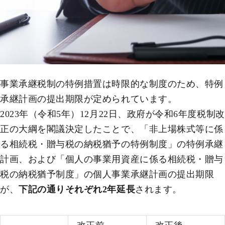
事業承継税制の特例措置は時限的な制度のため、特例
承継計画の提出期限が定められています。
2023年（令和5年）12月22日、政府が令和6年度税制改
正の大綱を閣議決定したことで、「非上場株式等に係
る相続税・贈与税の納税猶予の特例制度」の特例承継
計画、および「個人の事業用資産に係る相続税・贈与
税の納税猶予制度」の個人事業承継計画の提出期限
が、
下記の通りそれぞれ2年延長
されます。