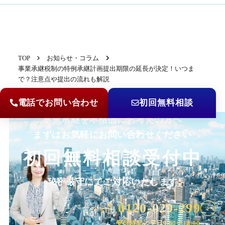
TOP
お知らせ・コラム
事業承継税制の特例承継計画提出期限の延長が決定！いつま
で？注意点や提出の流れも解説
電話でお問い合わせ
初回無料相談
事業承継を本格的にお考えの方へ
まずはお気軽にお問い合わせください
初回無料相談受付中
秘密厳守にてご対応いたします。
0120-029-299
TEL.
受付時間／平日9:00〜18:00