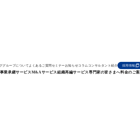
て成功率を高める！M&A戦
ンググループについて
よくあるご質問
セミナー
お知らせ
コラム
コンサルタント紹介
採用情報
事業承継サービス
M&Aサービス
組織再編サービス
専門家の皆さまへ
料金のご
順など徹底解説