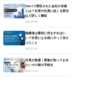
M&Aで買収された会社の末路
とは？社長や社員に起こる変化
など詳しく解説
2024.08.28
後継者は最初に何をすればい
い？社長になる前にやって良か
ったこと
2022.07.22
社長が急逝！家族が知っておき
たいその後の手続き
2022.11.24