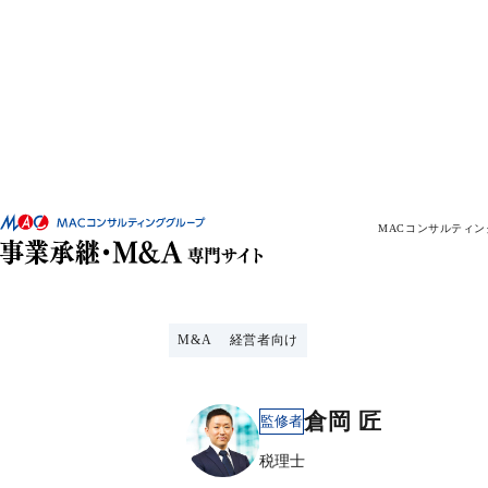
M&A戦略を策定し
MACコンサルティ
略の重要性や策定手
M&A
経営者向け
倉岡 匠
監修者
税理士