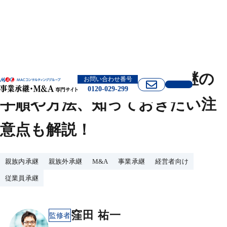
特例有限会社とは？事業承継の
お問い合わせ番号
0120-029-299
手順や方法、知っておきたい注
意点も解説！
親族内承継
親族外承継
M&A
事業承継
経営者向け
従業員承継
窪田 祐一
監修者