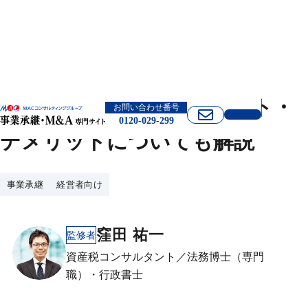
事業譲渡の流れは？メリット・
お問い合わせ番号
0120-029-299
デメリットについても解説
事業承継
経営者向け
窪田 祐一
監修者
資産税コンサルタント／法務博士（専門
職）・行政書士